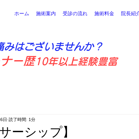
院
ホーム
施術案内
受診の流れ
施術料金
院長紹
痛みはございませんか？
ーナー歴
10年以上経験豊富
16日
読了時間: 1分
サーシップ】