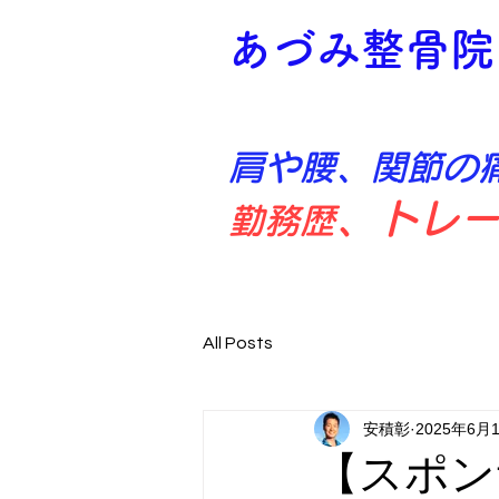
あづみ整骨
肩や腰、関節の
​、トレ
勤務歴
All Posts
安積彰
2025年6月
【スポン