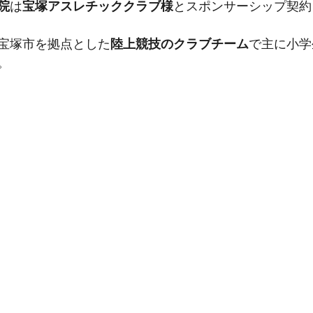
院
は
宝塚アスレチッククラブ様
とスポンサーシップ契約
宝塚市を拠点とした
陸上競技のクラブチーム
で主に小学
。