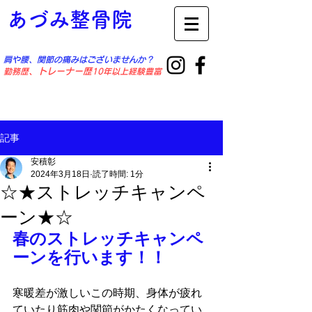
あづみ整骨院
肩や腰、関節の痛みはございませんか？
勤務歴
​、トレーナー歴
10年以上経験豊富
記事
安積彰
2024年3月18日
読了時間: 1分
☆★ストレッチキャンペ
ーン★☆
春のストレッチキャンペ
ーンを行います！！
寒暖差が激しいこの時期、身体が疲れ
ていたり筋肉や関節がかたくなってい