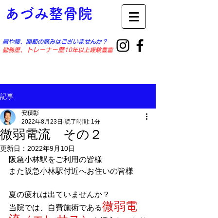
あづみ整骨院
肩や腰、関節の痛みはございませんか？
勤務歴
​、トレーナー歴
10年以上経験豊富
記事
安積彰
2022年8月23日
読了時間: 1分
微弱電流 その２
更新日：
2022年9月10日
阪急小林駅をご利用の皆様
また阪急小林駅付近へお住いの皆様
夏の疲れは出ていませんか？
微弱電
当院では、自費施術である