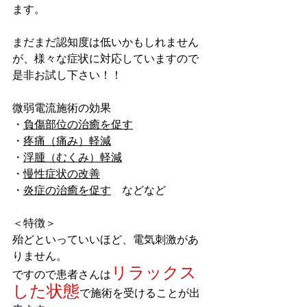
ます。
まだまだ認知度は低いかもしれません
が、様々な症状に対応していますので
是非お試し下さい！！
微弱電流施術の効果
・
負傷部位の治癒を促す
・
疼痛（痛み）軽減
・
浮腫（むくみ）軽減
・
慢性症状の改善
・
炎症の治癒を促す
　などなど
＜特徴＞
殆どといっていいほど、電気刺激があ
りません。
リラックス
ですので患者さんは
した状態
で施術を受けることが出