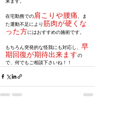
来ます。
肩こりや腰痛
在宅勤務での
、ま
筋肉が硬くな
た運動不足により
った方
にはおすすめの施術です。
早
もちろん突発的な怪我にも対応し、
期回復が期待出来ます
の
で、何でもご相談下さいね！！
すべて表示
最新記事