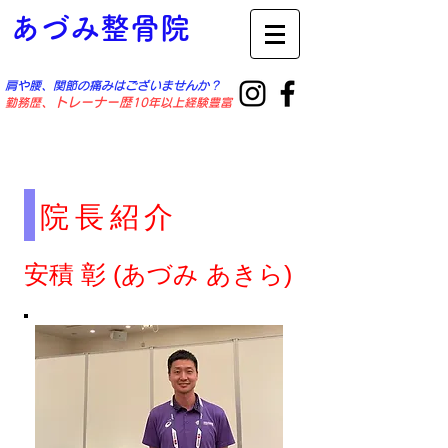
あづみ整骨院
肩や腰、関節の痛みはございませんか？
勤務歴
​、トレーナー歴
10年以上経験豊富
院長
紹介
安積 彰 (あづみ あきら)