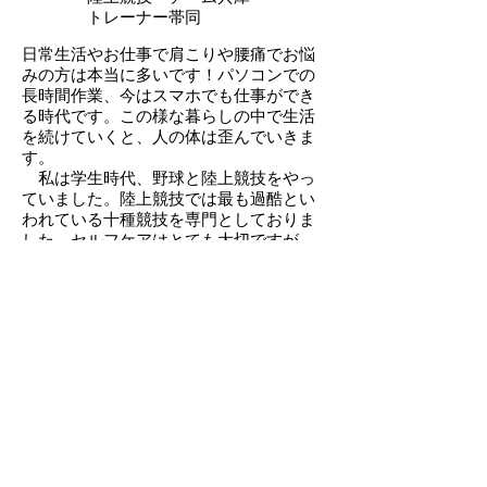
トレーナー帯同
​日常生活やお仕事で肩こりや腰痛でお悩
みの方は本当に多いです！パソコンでの
長時間作業、今はスマホでも仕事ができ
る時代です。この様な暮らしの中で生活
を続けていくと、人の体は歪んでいきま
す。
​ 私は学生時代、野球と陸上競技をやっ
ていました。陸上競技では最も過酷とい
われている十種競技を専門としておりま
した。セルフケアはとても大切ですが、
自身の知識だけでは限界があります。当
時の私も整骨院や病院に通い怪我の処置
やパフォーマンス向上のアドバイスも頂
きました。
そのような経験と自身の知識もあわせ患
者さんやお体で困っている方に、常に還
元していきたいと考えています！
勤務歴10年以上で、延べ人数5万人以上
の患者さんと向き合ってきました！その
経験を活かし、これからも患者さんと真
剣に向き合っていきたいと思います！